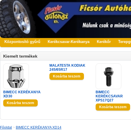
Központosító gyűrű
Kerékcsavar-Kerékanya
Kerékőr
Terepg
Kiemelt termékek
MALATESTA KODIAK
245/65R17
BIMECC KERÉKANYA
BIMECC
XD30
KERÉKCSAVAR
XPS17Q27
Főoldal
>
BIMECC KERÉKANYA XD14