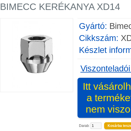
BIMECC KERÉKANYA XD14
Gyártó:
Bime
Cikkszám:
XD
Készlet infor
Viszonteladói
Itt vásárol
a terméke
nem viszo
Darab: