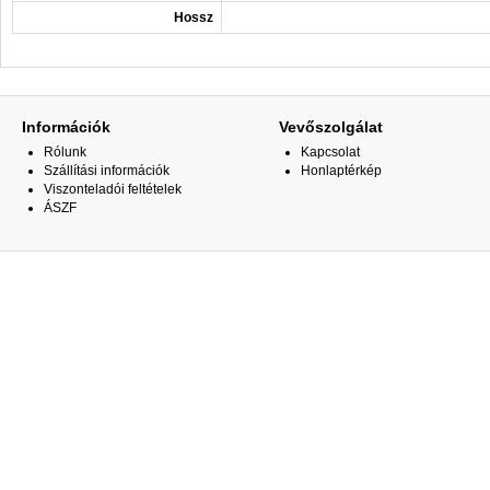
Hossz
Információk
Vevőszolgálat
Rólunk
Kapcsolat
Szállítási információk
Honlaptérkép
Viszonteladói feltételek
ÁSZF