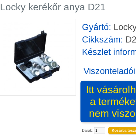
Locky kerékőr anya D21
Gyártó:
Lock
Cikkszám:
D2
Készlet infor
Viszonteladói
Itt vásárol
a terméke
nem viszo
Darab: