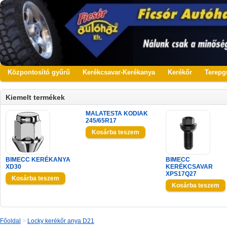
Központosító gyűrű
Kerékcsavar-Kerékanya
Kerékőr
Terepg
Kiemelt termékek
MALATESTA KODIAK
245/65R17
BIMECC KERÉKANYA
BIMECC
XD30
KERÉKCSAVAR
XPS17Q27
Főoldal
>
Locky kerékőr anya D21