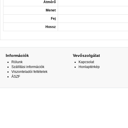
Átmérő
Menet
Fej
Hossz
Információk
Vevőszolgálat
Rólunk
Kapcsolat
Szállítási információk
Honlaptérkép
Viszonteladói feltételek
ÁSZF