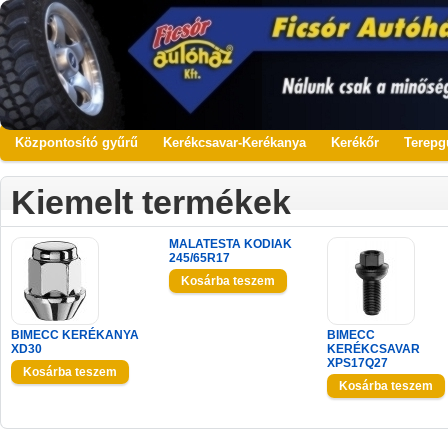
Központosító gyűrű
Kerékcsavar-Kerékanya
Kerékőr
Terepg
Kiemelt termékek
MALATESTA KODIAK
245/65R17
BIMECC KERÉKANYA
BIMECC
XD30
KERÉKCSAVAR
XPS17Q27