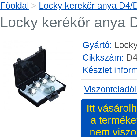
Főoldal
>
Locky kerékőr anya D4/
Locky kerékőr anya 
Gyártó:
Lock
Cikkszám:
D4
Készlet infor
Viszonteladói
Itt vásárol
a terméke
nem viszo