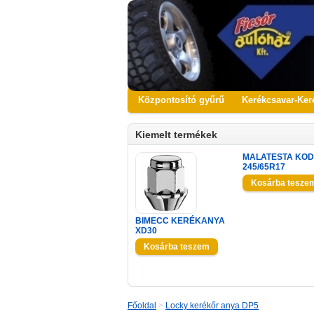
Központosító gyűrű
Kerékcsavar-Ker
Kiemelt termékek
MALATESTA KOD
245/65R17
BIMECC KERÉKANYA
XD30
Főoldal
>
Locky kerékőr anya DP5