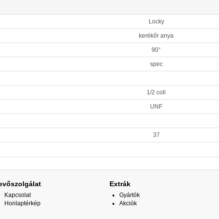
Locky
kerékőr anya
90°
spec
1/2 coll
UNF
37
evőszolgálat
Extrák
Kapcsolat
Gyártók
Honlaptérkép
Akciók