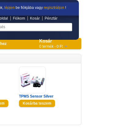
ük,
lépjen
be fiókjába vagy
regisztráljon
!
oldal
Fiókom
Kosár
Pénztár
Kosár
shez
0 termék - 0 Ft
TPMS Sensor Silver