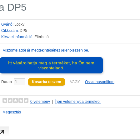
ya DP5
Gyártó:
Locky
Cikkszám:
DP5
Készlet információ:
Elérhető
Viszonteladói ár megtekintéséhez jelentkezzen be.
Itt vásárolhatja meg a terméket, ha Ön nem
viszonteladó.
Darab:
- VAGY -
Összehasonlítom
0 vélemény
|
Írjon véleményt a termékről
Megosztás
0)