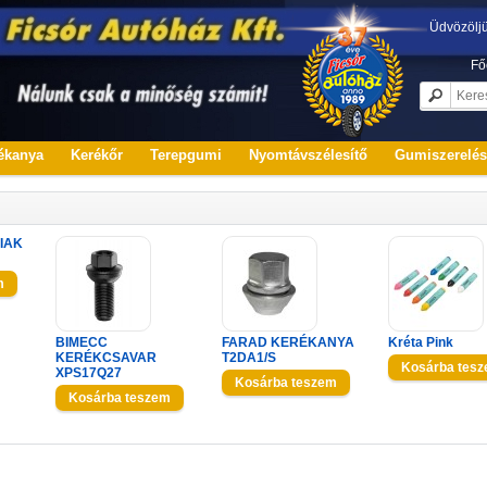
Üdvözölj
Fő
ékanya
Kerékőr
Terepgumi
Nyomtávszélesítő
Gumiszerelé
IAK
BIMECC
FARAD KERÉKANYA
Kréta Pink
KERÉKCSAVAR
T2DA1/S
XPS17Q27