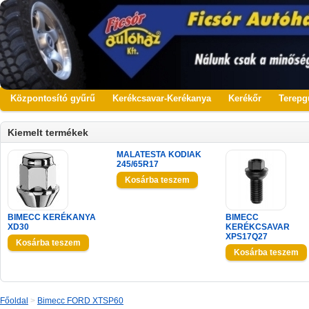
Központosító gyűrű
Kerékcsavar-Kerékanya
Kerékőr
Terepg
Kiemelt termékek
MALATESTA KODIAK
245/65R17
BIMECC KERÉKANYA
BIMECC
XD30
KERÉKCSAVAR
XPS17Q27
Főoldal
>
Bimecc FORD XTSP60