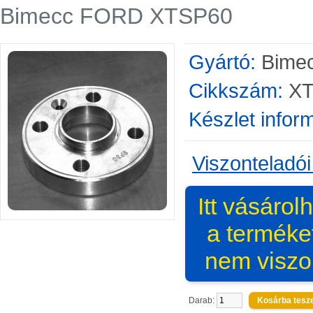
Bimecc FORD XTSP60
Gyártó:
Bime
Cikkszám:
XT
Készlet infor
Viszonteladói
Itt vásárol
a terméke
nem viszo
Darab: