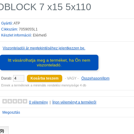
BLOCK 7 x15 5x110
Gyártó:
ATP
Cikkszám:
7059055L1
Készlet információ:
Elérhető
Viszonteladói ár megtekintéséhez jelentkezzen be.
Itt vásárolhatja meg a terméket, ha Ön nem
viszonteladó.
Darab:
- VAGY -
Összehasonlítom
Ennek a terméknek a minimális rendelési mennyisége 4 db
0 vélemény
|
Írjon véleményt a termékről
Megosztás
0)