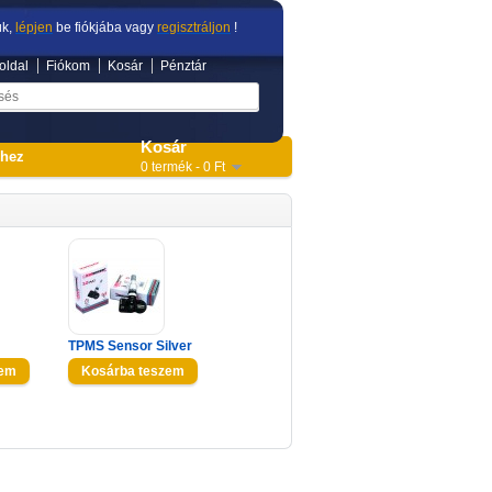
ük,
lépjen
be fiókjába vagy
regisztráljon
!
oldal
Fiókom
Kosár
Pénztár
Kosár
shez
0 termék - 0 Ft
TPMS Sensor Silver