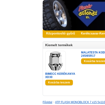
Központosító gyűrű
Kerékcsavar-Ker
Kiemelt termékek
MALATESTA KOD
245/65R17
BIMECC KERÉKANYA
XD30
Főoldal
>
ATP FLASH MONOBLOCK 7 x15 5x11