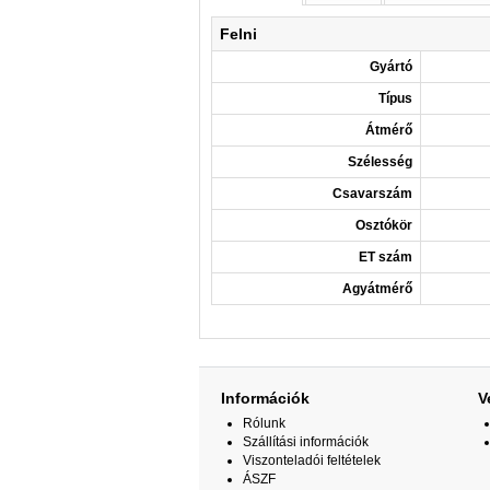
Felni
Gyártó
Típus
Átmérő
Szélesség
Csavarszám
Osztókör
ET szám
Agyátmérő
Információk
V
Rólunk
Szállítási információk
Viszonteladói feltételek
ÁSZF