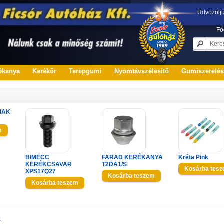
Üdvözölj
Fő
ékanya
Kerékőr
Terepgumi
Nyomtávszélesítő
Gumiszerelé
IAK
BIMECC
FARAD KERÉKANYA
Kréta Pink
KERÉKCSAVAR
T2DA1/S
XPS17Q27
0