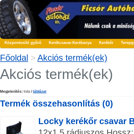
Központosító gyűrű
Kerékcsavar-Kerékanya
Kerékőr
Terepg
Főoldal
>
Akciós termék(ek)
Akciós termék(ek)
Megjelenítés:
lista
/
táblázat
Termék összehasonlítás (0)
Locky kerékőr csavar 
12x1.5 rádiuszos Hossz: