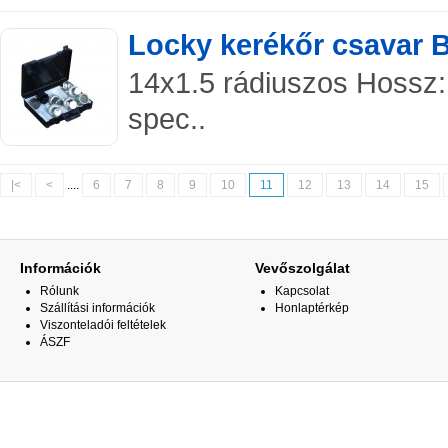
Locky kerékőr csavar 
14x1.5 rádiuszos Hossz:
spec..
|<
<
....
6
7
8
9
10
11
12
13
14
15
Információk
Vevőszolgálat
Rólunk
Kapcsolat
Szállítási információk
Honlaptérkép
Viszonteladói feltételek
ÁSZF