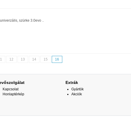
niverzális, szürke 3.0evo ..
11
12
13
14
15
16
evőszolgálat
Extrák
Kapcsolat
Gyártók
Honlaptérkép
Akciók