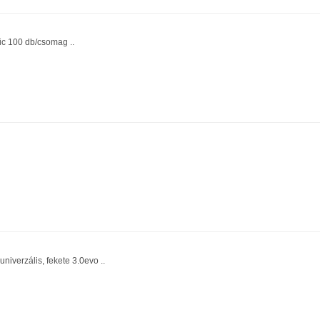
ic 100 db/csomag ..
niverzális, fekete 3.0evo ..