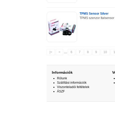
TPMS Sensor Silver
TPMS szenzor Italsensor u
|<
<
....
6
7
8
9
10
Információk
V
Rólunk
Szállítási információk
Viszonteladói feltételek
ÁSZF