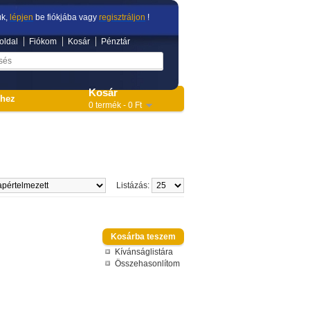
ük,
lépjen
be fiókjába vagy
regisztráljon
!
oldal
Fiókom
Kosár
Pénztár
Kosár
shez
0 termék - 0 Ft
Listázás:
Kívánságlistára
Összehasonlítom