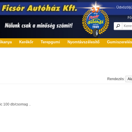
Üdvözölj
Fő
ékanya
Kerékőr
Terepgumi
Nyomtávszélesítő
Gumiszerelé
Rendezés:
ic 100 db/csomag ..