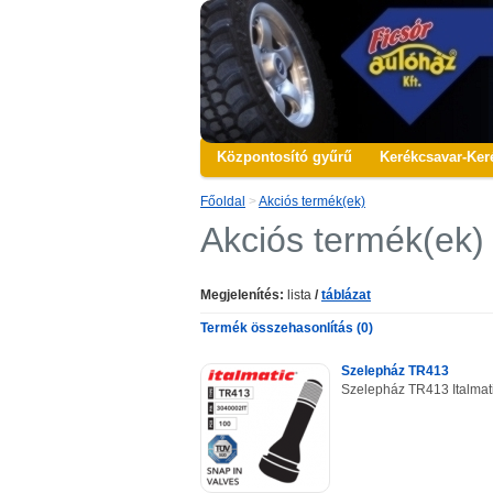
Központosító gyűrű
Kerékcsavar-Ker
Főoldal
>
Akciós termék(ek)
Akciós termék(ek)
Megjelenítés:
lista
/
táblázat
Termék összehasonlítás (0)
Szelepház TR413
Szelepház TR413 Italmat