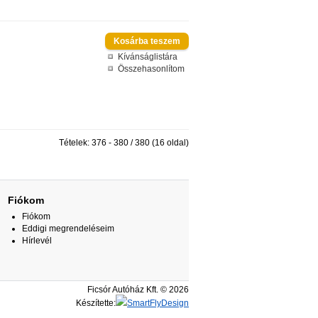
Kívánságlistára
Összehasonlítom
Tételek: 376 - 380 / 380 (16 oldal)
Fiókom
Fiókom
Eddigi megrendeléseim
Hírlevél
Ficsór Autóház Kft. © 2026
Készítette:
SmartFlyDesign