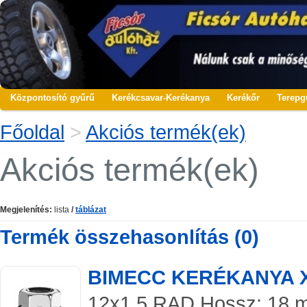
Központosító gyűrű
Kerékcsavar-Kerékanya
Kerékőr
Terepg
Főoldal
>
Akciós termék(ek)
Akciós termék(ek)
Megjelenítés:
lista
/
táblázat
Termék összehasonlítás (0)
BIMECC KERÉKANYA 
12x1.5 RAD Hossz: 18 mm 