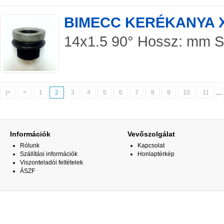
BIMECC KERÉKANYA 
14x1.5 90° Hossz: mm Spe
|<
<
1
2
3
4
5
6
7
8
9
10
11
....
Információk
Vevőszolgálat
Rólunk
Kapcsolat
Szállítási információk
Honlaptérkép
Viszonteladói feltételek
ÁSZF