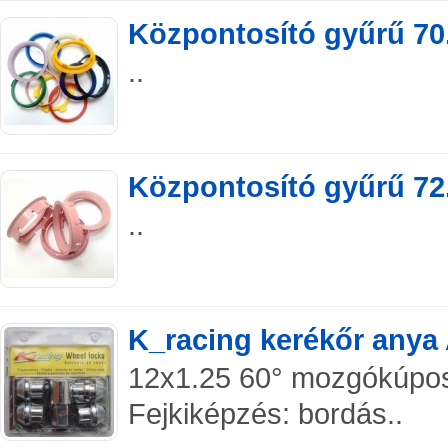
Központosító gyűrű 70.
..
Központosító gyűrű 72.
..
K_racing kerékőr anya
12x1.25 60° mozgókúpos
Fejkiképzés: bordás..