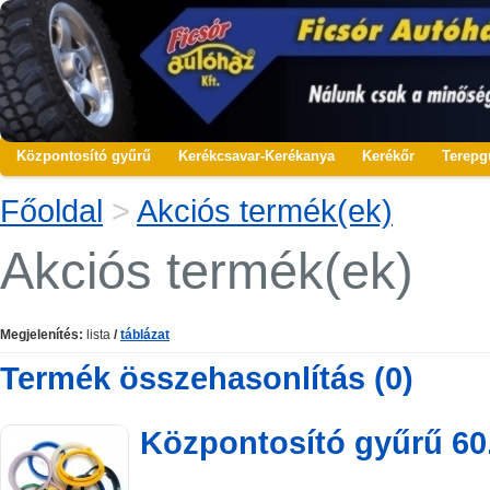
Központosító gyűrű
Kerékcsavar-Kerékanya
Kerékőr
Terepg
Főoldal
>
Akciós termék(ek)
Akciós termék(ek)
Megjelenítés:
lista
/
táblázat
Termék összehasonlítás (0)
Központosító gyűrű 60.
..