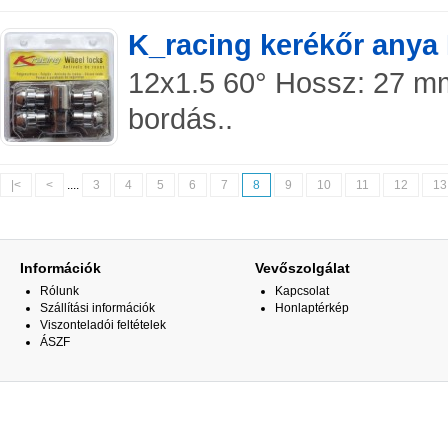
K_racing kerékőr any
12x1.5 60° Hossz: 27 mm
bordás..
|<
<
....
3
4
5
6
7
8
9
10
11
12
13
Információk
Vevőszolgálat
Rólunk
Kapcsolat
Szállítási információk
Honlaptérkép
Viszonteladói feltételek
ÁSZF