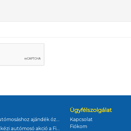
Ügyfélszolgálat
Kézi autómosáshoz ajándék ózonos klímafertőtlenítés
Kapcsolat
Fiókom
Júliusi kézi autómosó akció a Ficsór Autóháznál