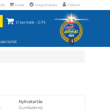
106
Kosár
Megrendelés
Fiókom
0 termék - 0 Ft
apcsolat
Nyitvatartás
0
Gumiszerviz: