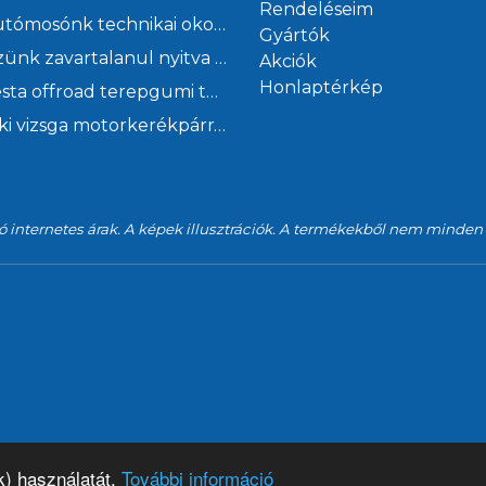
Rendeléseim
Kézi autómosónk technikai okok miatt szombaton zárva
Gyártók
Szervizünk zavartalanul nyitva tart a Fehér út - Finommechanika csomópont átépítése alatt
Akciók
Honlaptérkép
Malatesta offroad terepgumi tavaszi akció a Ficsór Autóháznál
Műszaki vizsga motorkerékpárra mindössze 1 óra alatt Kőbányán a Ficsór Autóháznál
ó internetes árak. A képek illusztrációk. A termékekből nem minden
k) használatát.
További információ