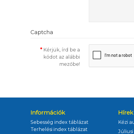
Captcha
Kérjük, írd be a
kódot az alábbi
mezőbe!
Információk
Hírek
Sebesség index táblázat
Terhelési index táblázat