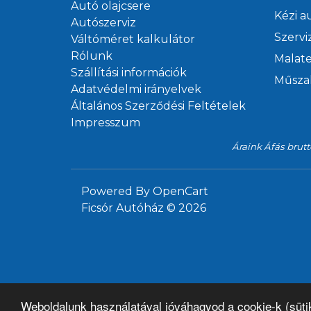
Autó olajcsere
Autószerviz
Váltóméret kalkulátor
Rólunk
Szállítási információk
Adatvédelmi irányelvek
Általános Szerződési Feltételek
Impresszum
Áraink Áfás brutt
Powered By
OpenCart
Ficsór Autóház © 2026
Weboldalunk használatával jóváhagyod a cookie-k (süti