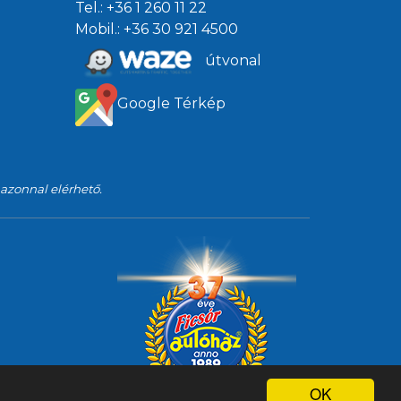
Tel.:
+36 1 260 11 22
Mobil.:
+36 30 921 4500
útvonal
Google Térkép
 azonnal elérhető.
OK