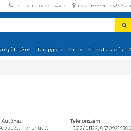
+3612601122, 06309214500
1106 Budapest, Fehér út 7, 1
zolgáltatások
Terepgumi
Hírek
Bemutatkozás
K
r Autóház
Telefonszám
Budapest, Fehér út 7.
+3612601122, 0630921450