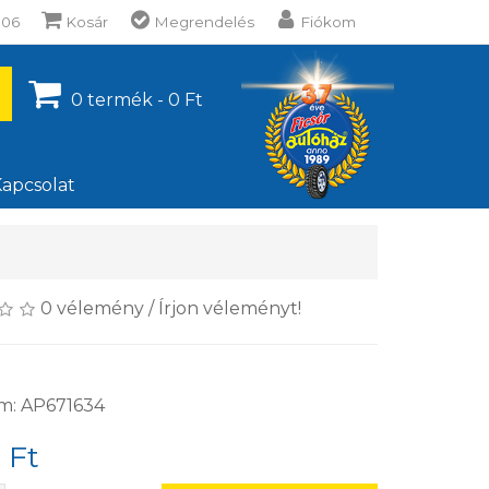
106
Kosár
Megrendelés
Fiókom
0 termék - 0 Ft
apcsolat
0 vélemény
/
Írjon véleményt!
m: AP671634
 Ft