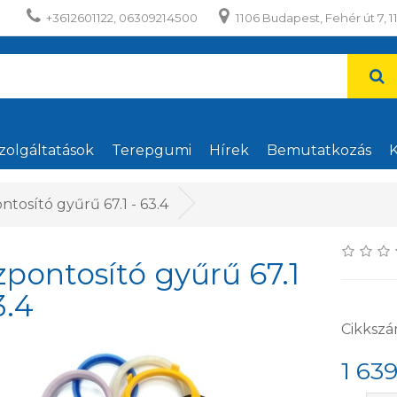
+3612601122, 06309214500
1106 Budapest, Fehér út 7, 1
zolgáltatások
Terepgumi
Hírek
Bemutatkozás
K
tosító gyűrű 67.1 - 63.4
pontosító gyűrű 67.1
3.4
Cikkszá
1 639