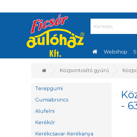
Webshop
S
Központosító gyűrű
Közpon
Terepgumi
Köz
Gumiabroncs
- 6
Alufelni
Kerékőr
Kerékcsavar-Kerékanya