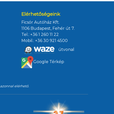
Elérhetőségeink
Ficsór Autóház Kft.
1106 Budapest, Fehér út 7.
Tel.:
+36 1 260 11 22
Mobil.:
+36 30 921 4500
útvonal
Google Térkép
 azonnal elérhető.