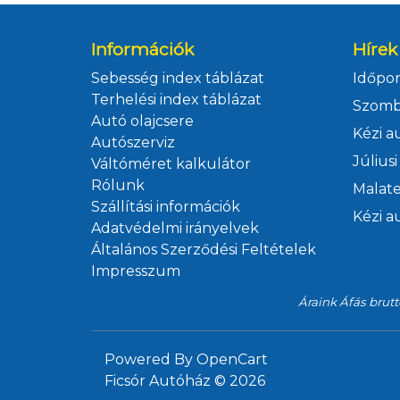
Információk
Hírek
Sebesség index táblázat
Terhelési index táblázat
Szomb
Autó olajcsere
Autószerviz
Váltóméret kalkulátor
Rólunk
Szállítási információk
Adatvédelmi irányelvek
Általános Szerződési Feltételek
Impresszum
Áraink Áfás brutt
Powered By
OpenCart
Ficsór Autóház © 2026