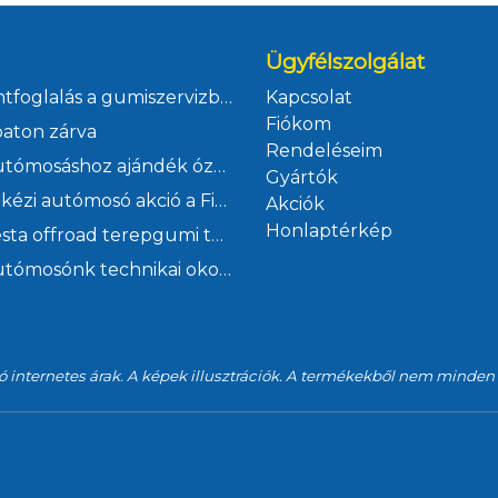
Ügyfélszolgálat
Időpontfoglalás a gumiszervizbe, autószervizbe, futómű állításra és műszaki vizsgára Ficsór Autóház Kft
Kapcsolat
Fiókom
aton zárva
Rendeléseim
Kézi autómosáshoz ajándék ózonos klímafertőtlenítés
Gyártók
Júliusi kézi autómosó akció a Ficsór Autóháznál
Akciók
Honlaptérkép
Malatesta offroad terepgumi tavaszi akció a Ficsór Autóháznál
Kézi autómosónk technikai okok miatt szombaton zárva
ó internetes árak. A képek illusztrációk. A termékekből nem minden