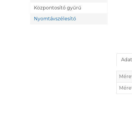
Központosító gyűrű
Nyomtávszélesítő
Adat
Méret
Mére