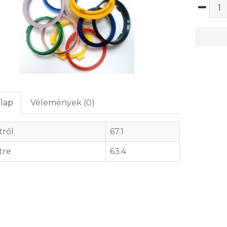
lap
Vélemények (0)
ről
67.1
tre
63.4