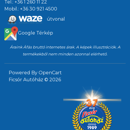
Tel.:
+36 1 260 11 22
Mobil.:
+36 30 921 4500
útvonal
Google Térkép
Áraink Áfás bruttó internetes árak. A képek illusztrációk. A
termékekből nem minden azonnal elérhető.
Powered By
OpenCart
Ficsór Autóház © 2026