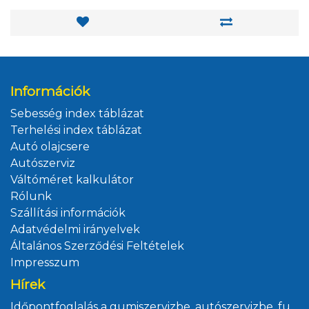
Információk
Sebesség index táblázat
Terhelési index táblázat
Autó olajcsere
Autószerviz
Váltóméret kalkulátor
Rólunk
Szállítási információk
Adatvédelmi irányelvek
Általános Szerződési Feltételek
Impresszum
Hírek
Időpontfoglalás a gumiszervizbe, autószervizbe, futómű állításra és műszaki vizsgára Ficsór Autóház Kft