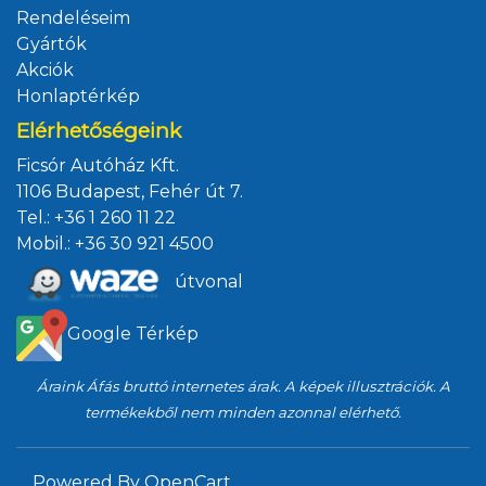
Rendeléseim
Gyártók
Akciók
Honlaptérkép
Elérhetőségeink
Ficsór Autóház Kft.
1106 Budapest, Fehér út 7.
Tel.:
+36 1 260 11 22
Mobil.:
+36 30 921 4500
útvonal
Google Térkép
Áraink Áfás bruttó internetes árak. A képek illusztrációk. A
termékekből nem minden azonnal elérhető.
Powered By
OpenCart