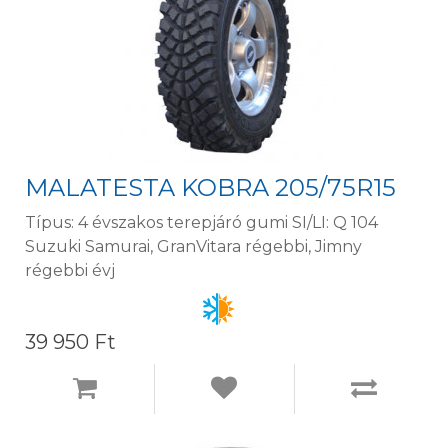
MALATESTA KOBRA 205/75R15
Típus: 4 évszakos terepjáró gumi SI/LI: Q 104
Suzuki Samurai, GranVitara régebbi, Jimny
régebbi évj
39 950 Ft