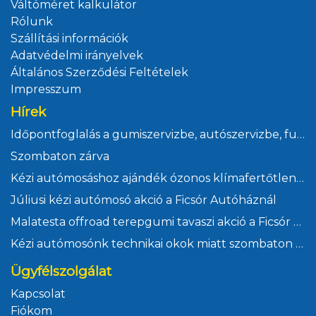
Váltóméret kalkulátor
Rólunk
Szállítási információk
Adatvédelmi irányelvek
Általános Szerződési Feltételek
Impresszum
Hírek
Időpontfoglalás a gumiszervizbe, autószervizbe, futómű állításra és műszaki vizsgára Ficsór Autóház Kft
Szombaton zárva
Kézi autómosáshoz ajándék ózonos klímafertőtlenítés
Júliusi kézi autómosó akció a Ficsór Autóháznál
Malatesta offroad terepgumi tavaszi akció a Ficsór Autóháznál
Kézi autómosónk technikai okok miatt szombaton zárva
Ügyfélszolgálat
Kapcsolat
Fiókom