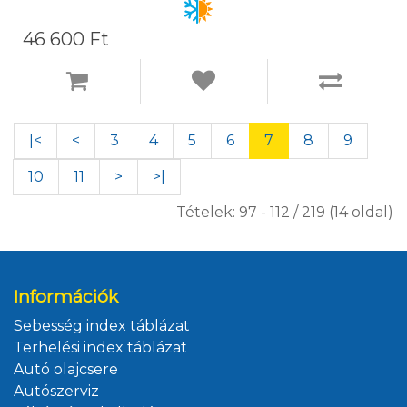
46 600 Ft
|<
<
3
4
5
6
7
8
9
10
11
>
>|
Tételek: 97 - 112 / 219 (14 oldal)
Információk
Sebesség index táblázat
Terhelési index táblázat
Autó olajcsere
Autószerviz