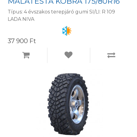
MALATESTA KOBRA 175/80R16
Típus: 4 évszakos terepjáró gumi SI/LI: R 109
LADA NIVA
37 900 Ft