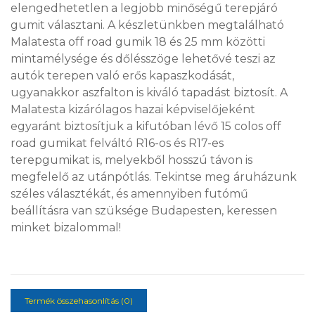
elengedhetetlen a legjobb minőségű terepjáró
gumit választani. A készletünkben megtalálható
Malatesta off road gumik 18 és 25 mm közötti
mintamélysége és dőlésszöge lehetővé teszi az
autók terepen való erős kapaszkodását,
ugyanakkor aszfalton is kiváló tapadást biztosít. A
Malatesta kizárólagos hazai képviselőjeként
egyaránt biztosítjuk a kifutóban lévő 15 colos off
road gumikat felváltó R16-os és R17-es
terepgumikat is, melyekből hosszú távon is
megfelelő az utánpótlás. Tekintse meg áruházunk
széles választékát, és amennyiben futómű
beállításra van szüksége Budapesten, keressen
minket bizalommal!
Termék összehasonlítás (0)