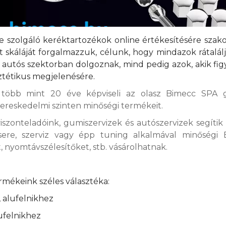
e szolgáló keréktartozékok online értékesítésére szak
 skáláját forgalmazzuk, célunk, hogy mindazok rátalál
 autós szektorban dolgoznak, mind pedig azok, akik fi
sztétikus megjelenésére.
 több mint 20 éve képviseli az olasz Bimecc SPA g
ereskedelmi szinten minőségi termékeit.
szonteladóink, gumiszervizek és autószervizek segíti
ere, szerviz vagy épp tuning alkalmával minőségi 
 nyomtávszélesítőket, stb. vásárolhatnak.
rmékeink széles választéka:
 alufelnikhez
ufelnikhez