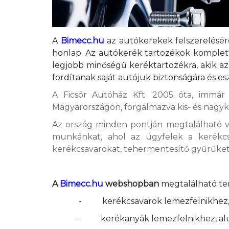
A
Bimecc.hu
az autókerekek felszerelésér
honlap. Az autókerék tartozékok komplett
legjobb minőségű keréktartozékra, akik az
fordítanak saját autójuk biztonságára és e
A Ficsór Autóház Kft. 2005 óta, immár
Magyarországon, forgalmazva kis- és nagyk
Az ország minden pontján megtalálható vi
munkánkat, ahol az ügyfelek a kerékcs
kerékcsavarokat, tehermentesítő gyűrűket,
A
Bimecc.hu
webshopban
megtalálható te
-
kerékcsavarok lemezfelnikhez,
-
kerékanyák lemezfelnikhez, al