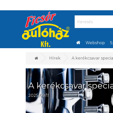
Webshop
S
Hírek
A kerékcsavar specia
A kerékcsavar specia
2025/09/11