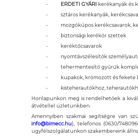
-
ERDETI GYÁRI
kerékanyák és k
-
sztáros kerékanyák, kerékcsav
-
mozgókúpos kerékcsavarok, k
-
biztonsági kerékőr szettek
-
keréktőcsavarok
-
nyomtávszélesítők személyautó
-
tehermentesítő gyűrűk komple
-
kupakok, krómozott és fekete
-
kisteherautókhoz, teherautók
Honlapunkon meg is rendelhetőek a kivála
átvétellel üzletünkben.
Amennyiben szakmai segítségre van szük
info@bimecc.hu
), telefonos (0630/74809
ügyfélszolgálatunkon szakembereink állna