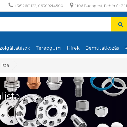
+3612601122, 06309214500
1106 Budapest, Fehér út 7, 1
zolgáltatások
Terepgumi
Hírek
Bemutatkozás
K
lista
lista