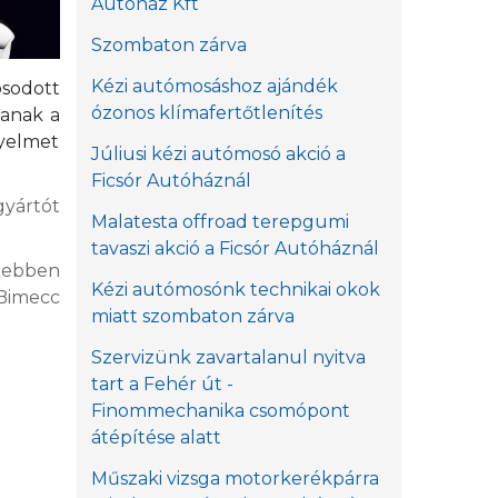
Autóház Kft
Szombaton zárva
Kézi autómosáshoz ajándék
osodott
ózonos klímafertőtlenítés
janak a
gyelmet
Júliusi kézi autómosó akció a
Ficsór Autóháznál
yártót
Malatesta offroad terepgumi
tavaszi akció a Ficsór Autóháznál
k ebben
Kézi autómosónk technikai okok
Bimecc
miatt szombaton zárva
Szervizünk zavartalanul nyitva
tart a Fehér út -
Finommechanika csomópont
átépítése alatt
Műszaki vizsga motorkerékpárra