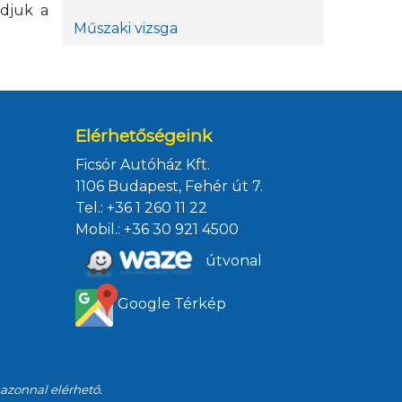
udjuk a
Műszaki vizsga
Elérhetőségeink
Ficsór Autóház Kft.
1106 Budapest, Fehér út 7.
Tel.:
+36 1 260 11 22
Mobil.:
+36 30 921 4500
útvonal
Google Térkép
 azonnal elérhető.