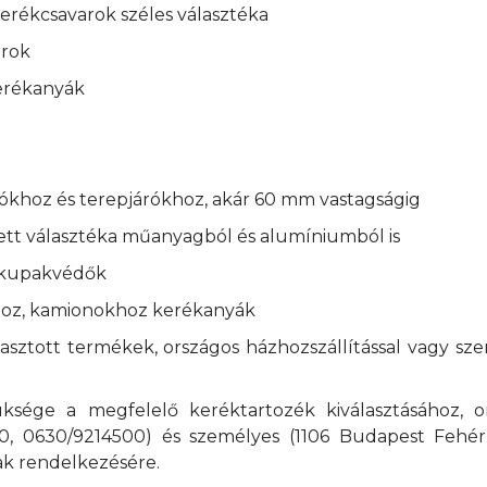
erékcsavarok széles választéka
arok
erékanyák
khoz és terepjárókhoz, akár 60 mm vastagságig
tt választéka műanyagból és alumíniumból is
 kupakvédők
hoz, kamionokhoz kerékanyák
sztott termékek, országos házhozszállítással vagy sz
sége a megfelelő keréktartozék kiválasztásához, on
60, 0630/9214500) és személyes (1106 Budapest Fehér
k rendelkezésére.