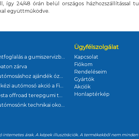
l, így 24/48 órán belül országos házhozszállítással t
okkal együttműködve.
Ügyfélszolgálat
Időpontfoglalás a gumiszervizbe, autószervizbe, futómű állításra és műszaki vizsgára Ficsór Autóház Kft
Kapcsolat
Fiókom
aton zárva
Rendeléseim
Kézi autómosáshoz ajándék ózonos klímafertőtlenítés
Gyártók
Júliusi kézi autómosó akció a Ficsór Autóháznál
Akciók
Honlaptérkép
Malatesta offroad terepgumi tavaszi akció a Ficsór Autóháznál
Kézi autómosónk technikai okok miatt szombaton zárva
ó internetes árak. A képek illusztrációk. A termékekből nem minden