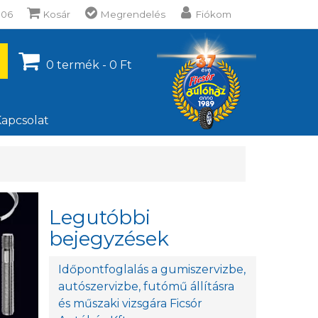
106
Kosár
Megrendelés
Fiókom
0 termék - 0 Ft
apcsolat
Legutóbbi
bejegyzések
Időpontfoglalás a gumiszervizbe,
autószervizbe, futómű állításra
és műszaki vizsgára Ficsór