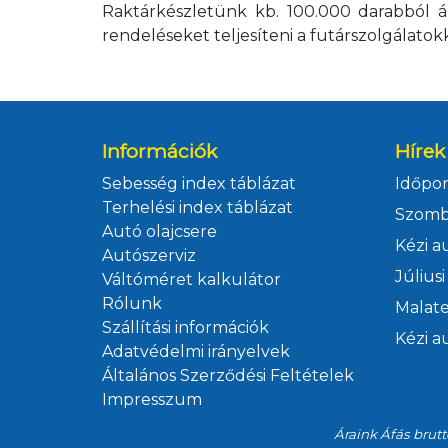
Raktárkészletünk kb. 100.000 darabból ál
rendeléseket teljesíteni a futárszolgálat
Információk
Hírek
Sebesség index táblázat
Terhelési index táblázat
Szomb
Autó olajcsere
Autószerviz
Váltóméret kalkulátor
Rólunk
Szállítási információk
Adatvédelmi irányelvek
Általános Szerződési Feltételek
Impresszum
Áraink Áfás brutt