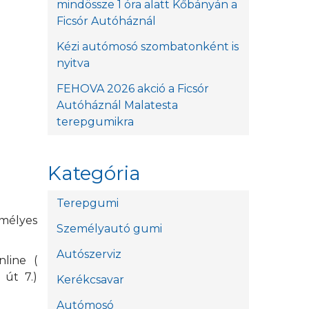
mindössze 1 óra alatt Kőbányán a
Ficsór Autóháznál
Kézi autómosó szombatonként is
nyitva
FEHOVA 2026 akció a Ficsór
Autóháznál Malatesta
terepgumikra
Kategória
Terepgumi
emélyes
Személyautó gumi
Autószerviz
line (
 út 7.)
Kerékcsavar
Autómosó