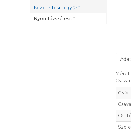
Központosító gyűrű
Nyomtávszélesítő
Adat
Méret:
Csavar
Gyár
Csav
Oszt
Széle