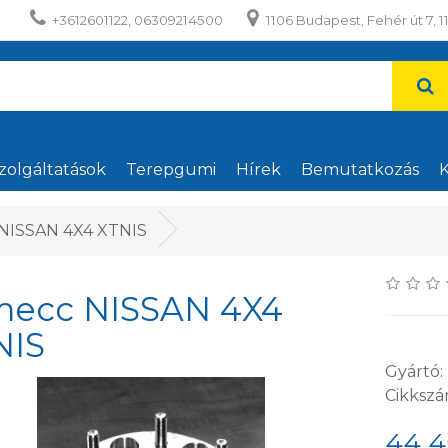
+3612601122, 06309214500
1106 Budapest, Fehér út 7, 1
zolgáltatások
Terepgumi
Hírek
Bemutatkozás
K
NISSAN 4X4 XTNIS
mecc NISSAN 4X4
NIS
Gyártó:
Cikkszá
44 4