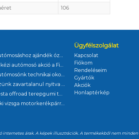
éret
106
Ügyfélszolgálat
Kézi autómosáshoz ajándék ózonos klímafertőtlenítés
Kapcsolat
Fiókom
Júliusi kézi autómosó akció a Ficsór Autóháznál
Rendeléseim
Kézi autómosónk technikai okok miatt szombaton zárva
Gyártók
Szervizünk zavartalanul nyitva tart a Fehér út - Finommechanika csomópont átépítése alatt
Akciók
Honlaptérkép
Malatesta offroad terepgumi tavaszi akció a Ficsór Autóháznál
Műszaki vizsga motorkerékpárra mindössze 1 óra alatt Kőbányán a Ficsór Autóháznál
ó internetes árak. A képek illusztrációk. A termékekből nem minden