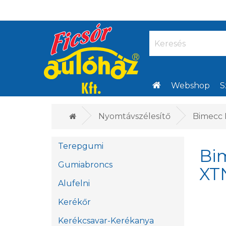
Webshop
S
Nyomtávszélesítő
Bimecc 
Terepgumi
Bi
Gumiabroncs
XT
Alufelni
Kerékőr
Kerékcsavar-Kerékanya