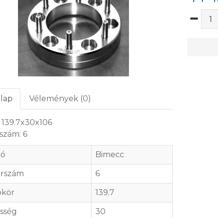
lap
Vélemények (0)
 139.7x30x106
szám: 6
tó
Bimecc
arszám
6
ókör
139.7
sség
30