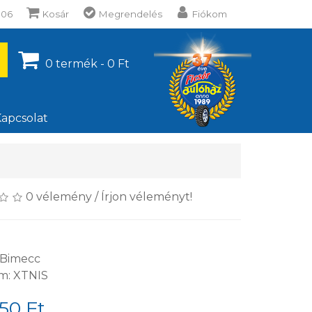
106
Kosár
Megrendelés
Fiókom
0 termék - 0 Ft
apcsolat
0 vélemény
/
Írjon véleményt!
Bimecc
m: XTNIS
50 Ft