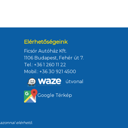
Elérhetőségeink
Ficsór Autóház Kft.
1106 Budapest, Fehér út 7.
Tel.:
+36 1 260 11 22
Mobil.:
+36 30 921 4500
útvonal
Google Térkép
 azonnal elérhető.