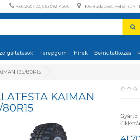
+3612601122, 06309214500
1106 Budapest, Fehér út 7, 1
zolgáltatások
Terepgumi
Hírek
Bemutatkozás
K
IMAN 195/80R15
LATESTA KAIMAN
/80R15
Gyártó:
Cikksz
41 7