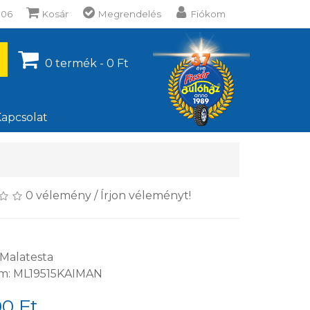
106
Kosár
Megrendelés
Fiókom
0 termék - 0 Ft
apcsolat
0 vélemény
/
Írjon véleményt!
Malatesta
ám: ML19515KAIMAN
00 Ft