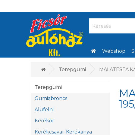
Webshop
S
Terepgumi
MALATESTA KA
Terepgumi
MA
Gumiabroncs
195
Alufelni
Kerékőr
Kerékcsavar-Kerékanya