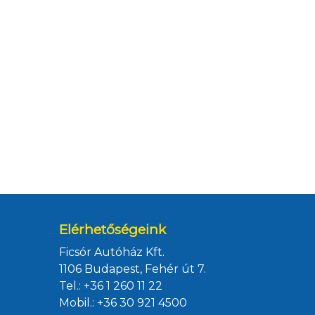
Elérhetőségeink
Ficsór Autóház Kft.
1106 Budapest, Fehér út 7.
Tel.:
+36 1 260 11 22
Mobil.:
+36 30 921 4500