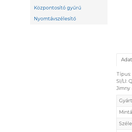
Központosító gyűrű
Nyomtávszélesítő
Adat
Típus:
SI/LI:
Jimny 
Gyár
Mintá
Széle