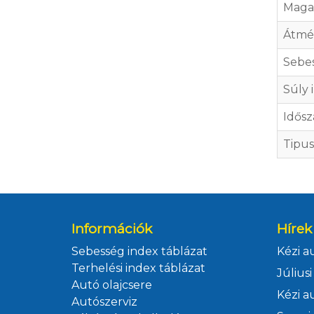
Maga
Átmé
Sebes
Súly 
Idősz
Tipus
Információk
Hírek
Sebesség index táblázat
Terhelési index táblázat
Autó olajcsere
Autószerviz