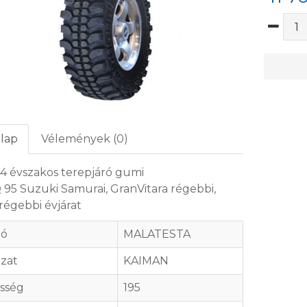
lap
Vélemények (0)
 4 évszakos terepjáró gumi
 Q 95 Suzuki Samurai, GranVitara régebbi,
régebbi évjárat
tó
MALATESTA
zat
KAIMAN
sség
195