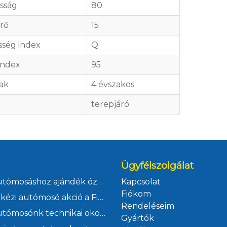
sság
80
rő
15
ség index
Q
index
95
ak
4 évszakos
terepjáró
Ügyfélszolgálat
Kézi autómosáshoz ajándék ózonos klímafertőtlenítés
Kapcsolat
Fiókom
Júliusi kézi autómosó akció a Ficsór Autóháznál
Rendeléseim
Kézi autómosónk technikai okok miatt szombaton zárva
Gyártók