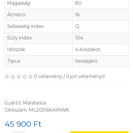
Magasság
80
Átmérő
16
Sebesség index
Q
Súly index
104
Időszak
4 évszakos
Tipus
terepjáró
0 vélemény
/
Írjon véleményt!
Gyártó:
Malatesta
Cikkszám: ML20516KAIMAN
45 900 Ft