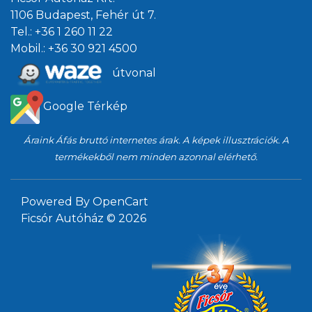
1106 Budapest, Fehér út 7.
Tel.:
+36 1 260 11 22
Mobil.:
+36 30 921 4500
útvonal
Google Térkép
Áraink Áfás bruttó internetes árak. A képek illusztrációk. A
termékekből nem minden azonnal elérhető.
Powered By
OpenCart
Ficsór Autóház © 2026