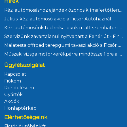
Hírek
Kézi autómosáshoz ajándék ózonos klímafertőtlenítés
Júliusi kézi autómosó akció a Ficsór Autóháznál
Kézi autómosónk technikai okok miatt szombaton zárva
Szervizünk zavartalanul nyitva tart a Fehér út - Finommechanika csomópont átépítése alatt
Malatesta offroad terepgumi tavaszi akció a Ficsór Autóháznál
Műszaki vizsga motorkerékpárra mindössze 1 óra alatt Kőbányán a Ficsór Autóháznál
Ügyfélszolgálat
Kapcsolat
Fiókom
Rendeléseim
Gyártók
Akciók
Honlaptérkép
Elérhetőségeink
Ficsór Autóház Kft.